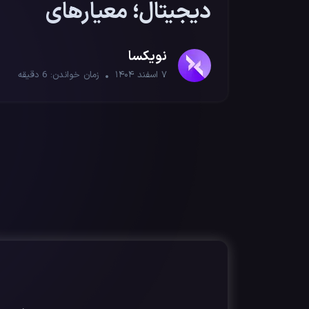
دیجیتال؛ معیارهای
امنیت و مدیریت ریسک
نویکسا
حرفه‌ای
۷ اسفند ۱۴۰۴
زمان خواندن:
6
دقیقه