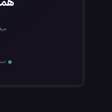
همین
صرفا
استر