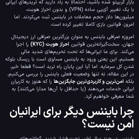
بازار کریپتو شده باشید، احتمالا به یاد دارید که تریدرهای ایرانی 
با یک تغییر آی‌پی ساده (VPN) و بدون احراز هویت، 
میلیون‌ها دلار حجم معاملات در بایننس ثبت می‌کردند. اما 
امروز، قوانین بازی کاملا تغییر کرده است.
امروزه صرافی بایننس به عنوان بزرگترین صرافی ارز دیجیتال 
جهان، سخت‌گیرانه‌ترین قوانین 
احراز هویت (KYC)
 را اجرا 
می‌کند. برای ما ایرانی‌ها که تحت تحریم‌های شدید مالی 
هستیم، این یعنی ورود به بایننس مساوی است با ریسک بلوکه 
شدن کل سرمایه. اما آیا این پایان راه ترید است؟ قطعا خیر. 
در این مقاله، نه تنها وضعیت فعلی بایننس را بررسی می‌کنیم، 
بلکه 
امن‌ترین و کاربردی‌ترین جایگزین‌ها
 را که هنوز به کاربران 
ایرانی خدمات می‌دهند (یا حداقل با آن‌ها مدارا می‌کنند) به 
شما معرفی خواهیم کرد.
چرا بایننس دیگر برای ایرانیان
امن نیست؟
بایننس در چند سال اخیر تحت فشار شدید رگولاتورهای 