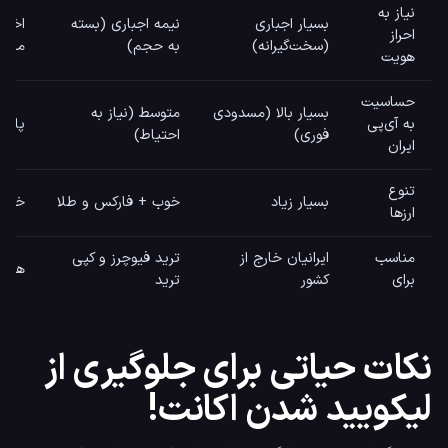
نیاز به
بسیار اجباری
نیمه اجباری (بسته
اختیا
احراز
(سخت‌گیرانه)
به حجم)
محدو
هویت
حساسیت
بسیار بالا (مسدودی
متوسط (نیاز به
به آی‌پی
پایی
فوری)
احتیاط)
ایران
تنوع
بسیار زیاد
خوب + فارکس و طلا
خوب
ارزها
مناسب
ایرانیان خارج از
ترید فیوچرز و کپی
هولد
برای
کشور
ترید
نکات حیاتی برای جلوگیری از
لیکویید شدن اکانت!