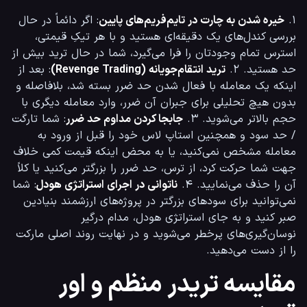
۱. 
خیره شدن به چارت در تایم‌فریم‌های پایین
: اگر دائماً در حال 
بررسی کندل‌های یک دقیقه‌ای هستید و با هر تیکِ قیمتی، 
استرس تمام وجودتان را فرا می‌گیرد، شما در حال ترید بیش از 
حد هستید. ۲. 
ترید انتقام‌جویانه (Revenge Trading)
: بعد از 
اینکه یک معامله با فعال شدن حد ضرر بسته شد، بلافاصله و 
بدون هیچ تحلیلی برای جبران آن ضرر، وارد معامله دیگری با 
حجم بالاتر می‌شوید. ۳. 
جابجا کردن مداوم حد ضرر
: شما تارگت 
/ حد سود و همچنین استاپ لاس خود را قبل از ورود به 
معامله مشخص نمی‌کنید، یا به محض اینکه قیمت کمی خلاف 
جهت شما حرکت کرد، از ترس، حد ضرر را بزرگتر می‌کنید یا کلاً 
آن را حذف می‌نمایید. ۴. 
ناتوانی در اجرای استراتژی هودل
: شما 
نمی‌توانید برای سودهای بزرگتر در پروژه‌های ارزشمند بنیادین 
صبر کنید و به جای استراتژی هودل، مدام درگیر 
نوسان‌گیری‌های پرخطر می‌شوید و در نهایت روند اصلی مارکت 
را از دست می‌دهید.
مقایسه تریدر منظم و اور