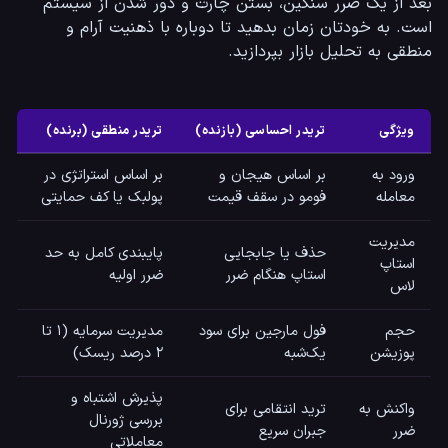
بعد از یک ضرر سنگین، بستن چارت و دور شدن از سیستم 
است. به خودتان زمان بدهید تا دوباره با ذهنیت آرام و 
منطقی به تحلیل بازار بپردازید.
ویژگی
تریدر احساسی (بازنده)
تریدر منطقی (برنده)
ورود به
بر اساس هیجان و
بر اساس استراتژی در
معامله
فومو در سقف قیمت
پولبک یا کف حمایتی
مدیریت
حذف یا جابجایی
پایبندی کامل به حد
استاپ
استاپ هنگام ضرر
ضرر اولیه
لاس
حجم
فول مارجین برای سود
مدیریت سرمایه (۱ تا
پوزیشن
یک‌شبه
۲ درصد ریسک)
پذیرش اشتباه و
واکنش به
ترید انتقامی برای
بررسی ژورنال
ضرر
جبران سریع
معاملاتی