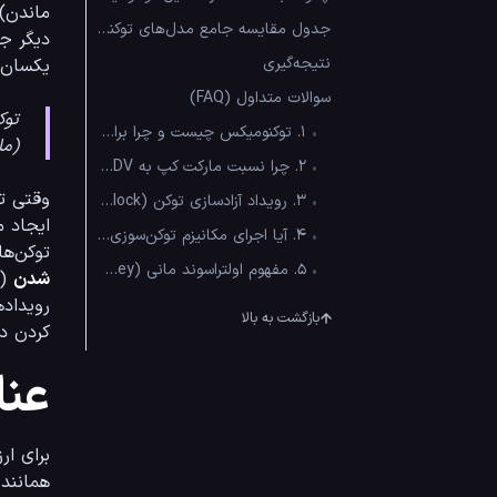
جدول مقایسه جامع مدل‌های توکنومیکس
نتیجه‌گیری
یکسان 
سوالات متداول (FAQ)
توک
•
۱. توکنومیکس چیست و چرا برای تریدرهای کریپتو ضروری است؟
(ما
•
۲. چرا نسبت مارکت کپ به FDV به عنوان یک هشدار خطر شناخته می‌شود؟
وقتی توسعه‌دهندگان حجم عظیمی از توکن‌های قفل 
•
۳. رویداد آزادسازی توکن (Token Unlock) چه تاثیری بر روند قیمتی دارد؟
ایجاد می‌شود. فرض کنید در چنین شرایط
•
۴. آیا اجرای مکانیزم توکن‌سوزی همیشه به معنای افزایش قیمت است؟
توکن‌ها به صرافی‌ها، قیمت با فشار فروش ناگهانی دچار ریزش می‌شود؛ در این حالت سرمایه شما مستقیماً در خطر 
•
۵. مفهوم اولتراسوند مانی (Ultrasound Money) در توکنومیکس مدرن چیست؟
شدن
رویداده
بازگشت به بالا
کردن در
عنا
همانند صورت‌های مالی و ترازنامه‌ها در بورس سن