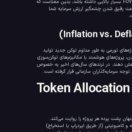
قیمت در حداکثر عرضه محاسبه می‌شود. اگر پروژه‌ای مارکت کپ پایین اما FDV بسیار بالایی داشته باشد، بدین معناست که 
در آینده حجم عظیمی از توکن‌ها وارد گردش بازار خواهند شد. این اتفاق باعث رقیق شدن چشمگیر ارزش سرمایه شما 
یک ارز دیجیتال بسته به کدهای خود می‌تواند تورم‌زا یا ضد تورم باشد. پروژه‌های تورمی به طور مداوم توکن جدید تولید 
می‌کنند (مانند پاداش استخراج یا استیکینگ). برای جلوگیری از بی‌ارزش شدن، پروژه‌های هوشمند با مکانیزم‌های توکن‌سوزی 
(Token Burning) بخش از کارمزدها یا درآمدها را می‌سوزانند تا عرضه را کاهش دهند. در ترندهای سال‌های اخیر به خصوص 
تخصیص توکن (Token Allocation and
نحوه تقسیم و تخصیص توکن‌ها در روز اول پیدایش (Genesis)، داستان پنهان پشت پرده هر پروژه را روایت می‌کند. 
توکن‌ها معمولاً بین تیم سازنده، سرمایه‌گذاران خطرپذیر (VCs)، بنیاد توسعه و کامیونیتی (از طریق ایردراپ یا استخراج) 