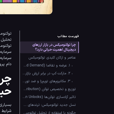
فهرست مطالب
چرا توکنومیکس در بازار ارزهای
دیجیتال اهمیت حیاتی دارد؟
عناصر و ارکان کلیدی توکنومیکس
دام پروژه‌های کلاهبرداری، سیستم‌های پونزی یا ارزهایی با تورم‌زایی افس
•
۱. عرضه و تقاضا (Supply and Demand)
•
۲. مارکت کپ در برابر ارزش بازار رقیق‌شده (Market Cap vs. FDV)
چرا
•
۳. مکانیزم‌های تورم‌زا و ضد تورم (Inflation vs. Deflation)
حیا
توزیع و تخصیص توکن (Token Allocation and Distribution)
تاثیر آزادسازی توکن‌ها (Token Unlocks) بر روانشناسی و قیمت بازار
نسل جدید توکنومیکس: ترندهای عصر جدید (Tokenomics 2.0)
شرایط بنیادی یک ارز،
چگونه با استفاده از تحلیل توکنومیکس ترید کنیم؟ (راهنمای عملی)