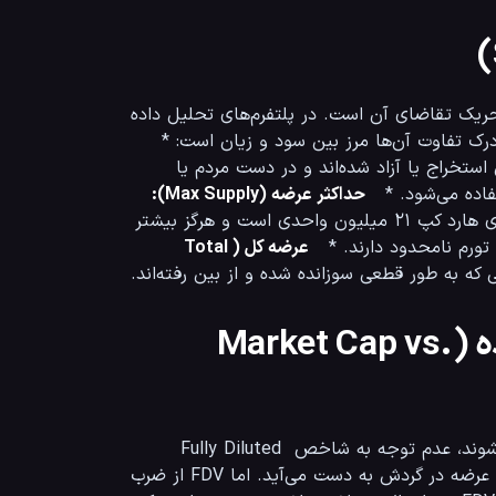
قلب تپنده و موتور محرک هر مدل اقتصادی، میزان عرضه و مکانیزم‌های تحریک تقاضای آن است. در پلتفرم‌های تحلیل داده 
 تعداد دقیق توکن‌هایی که هم‌اکنون استخراج یا آزاد شده‌اند و در دست مردم یا 
حداکثر عرضه (Max Supply):
سقف نهایی و غیرقابل تغییر تعداد توکن‌ها. به عنوان مثال، بیت کوین دارای هارد کپ ۲۱ میلیون واحدی است و هرگز بیشتر 
عرضه کل (Total 
۲. مارکت کپ در برابر ارزش بازار رقیق‌شده (Market Cap vs.
یکی از تله‌های بزرگ و مرگبار بازار که بسیاری از تازه‌واردها در آن گرفتار می‌شوند، عدم توجه به شاخص Fully Diluted 
Valuation یا FDV است. ارزش بازار (Market Cap) از ضرب قیمت فعلی در عرضه در گردش به دست می‌آید. اما FDV از ضرب 