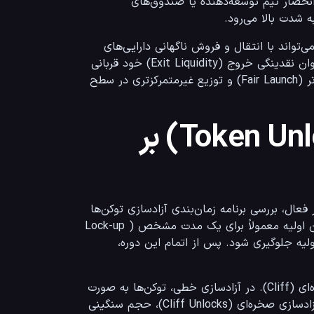
توزیع می‌شوند. اگر درصد نامعقولی (مثلاً بیش از ۴۰ درصد) از توکن‌ها در انحصار تیم توسعه‌دهنده یا صندوق‌های 
 (Whale) یا صندوق سرمایه‌گذاری می‌تواند با انتقال و فروش ناگهانی دارایی‌های 
خود، بازار را دچار شوک و ریزش سهمگین کند و سرمایه‌گذاران خرد را به عنوان نقدینگی خروج (Exit Liquidity) خود قربانی 
کند. بنابراین، همیشه باید به دنبال پروژه‌هایی باشید که راه‌اندازی منصفانه‌تر (Fair Launch) و توزیع غیرمتمرکزتری در سطح 
تاثیر آزادسازی توکن‌ها (Token Unlocks) بر
شاید بتوان گفت مهم‌ترین و کاربردی‌ترین بخش توکنومیکس برای یک تریدر فعال، بررسی برنامه زمان‌بندی آزادسازی توکن‌ها 
(Vesting Schedule) است. توکن‌های متعلق به تیم سازنده یا سرمایه‌گذاران اولیه معمولاً برای یک مدت مشخص (Lock-up 
Period) قفل می‌شوند تا از دامپ دسته‌جمعی و نابودی پروژه در ماه‌های اولیه جلوگیری شود. پس از اتمام این دوره، 
آزادسازی‌ها عموماً به دو شکل اصلی انجام می‌شوند: خطی (Linear) و صخره‌ای (Cliff). در آزادسازی خطی، توکن‌ها به صورت 
قطره‌چکانی و روزانه آزاد می‌شوند که تاثیر ملایم‌تری بر قیمت دارد. اما در آزادسازی صخره‌ای (Cliff Unlocks)، حجم سنگینی 