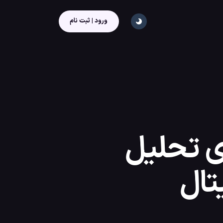
ورود | ثبت نام
 تحلیل
تال