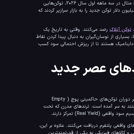
از توکن‌ها به صورت یکجا در یک تاریخ خاص وارد چرخه بازار می‌شود. برای مثال در سه ماهه اول سال ۲۰۲۶، توکن‌هایی 
مانند LayerZero (ZRO) و Lombard با آزادسازی‌های صخره‌ای خود ده‌ها میلیون دلار توکن جدید را به بازار سرازیر کردند که 
توکن آنلاک
 رصد می‌کنند. وقتی به تاریخ یک 
آزادسازی بزرگ نزدیک می‌شویم، رفتار بازار تدافعی می‌شود. در این سناریوها، بسیاری از نوسان‌گیران به دنبال پیدا کردن نقاط 
 در مقاومت‌های استاتیک یا داینامیک هستند تا از ریزش احتمالی سود کسب 
های عصر جدید
بازار ارزهای دیجیتال و اقتصاد غیرمتمرکز به سرعت در حال بلوغ است. دیگر دوران توکن‌های حاکمیتی پوچ (Empty 
Governance Tokens) که هیچ کاربرد واقعی جز رای دادن در انجمن‌ها نداشتند به سر آمده است. ترندهای مدرن که تحت 
در این مدل‌های نوین، هولدرهای توکن سهمی از کارمزد تراکنش‌ها یا درآمدهای واقعی پلتفرم دریافت می‌کنند. علاوه بر این، 
توکنیزه کردن دارایی‌های دنیای واقعی (RWA) نظیر املاک، اوراق قرضه دولتی و کالاهای فیزیکی به یکی از قدرتمندترین 