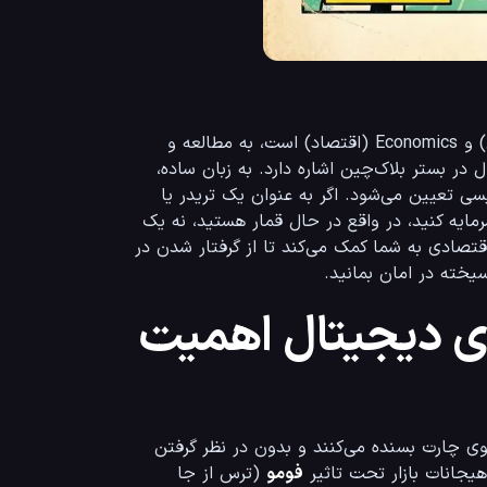
توکنومیکس (Tokenomics) که ترکیبی هوشمندانه از دو واژه Token (توکن) و Economics (اقتصاد) است، به مطالعه و 
تحلیل عمیق ساختار اقتصادی، توزیع و مشوق‌های مالی یک دارایی دیجیتال در بستر بلاک‌چین اشاره دارد. به زبان ساده، 
توکنومیکس سیاست پولی یک ارز دیجیتال است که توسط کدهای برنامه‌نویسی تعیین می‌شود. اگر به عنوان یک تریدر یا 
سرمایه‌گذار، بدون بررسی دقیق توکنومیکس یک پروژه اقدام به تخصیص سرمایه کنید، در واقع در حال قمار هستید، نه یک 
سرمایه‌گذاری اصولی. در دنیای بی‌رحم و پرشتاب کریپتو، درک این مفاهیم اقتصادی به شما کمک می‌کند تا از گرفتار شدن در 
ای دیجیتال اهمیت
بسیاری از تریدرهای مبتدی تنها به تحلیل تکنیکال، اندیکاتورها و خطوط روی چارت بسنده می‌کنند و بدون در نظر گرفتن 
فومو
 (ترس از جا 