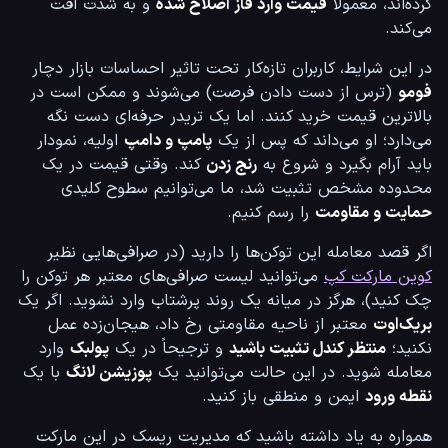
کرده‌اند، معمولاً 
قیمت وارد فاز اصلاح شده
 و به شدت افت 
می‌کند.
در این شرایط، کاربران تازه‌کار تحت تاثیر احساسات بازار دچار 
فومو
 (ترس از دست دادن فرصت) می‌شوند و ممکن است در 
بالاترین قیمت خرید کنند. اما یک تریدر حرفه‌ای دست نگه 
می‌دارد؛ او می‌داند که پس از یک 
پامپ و دامپ
 اولیه، نمودار 
باید آرام بگیرد و شروع به 
رنج زدن
 کند. وقتی قیمت در یک 
محدوده مشخص تثبیت شد، ما می‌توانیم سطوح کلیدی 
حمایت و مقاومت
 را رسم کنیم.
اگر قصد معامله این توکن‌ها را دارید (در صرافی‌هایی نظیر 
کوین مارکت کپ
 می‌توانید لیست صرافی‌های معتبر هر توکن را 
چک کنید)، هرگز در میانه یک روند پرشتاب وارد نشوید. اگر یک 
بریک‌اوت
 معتبر از ناحیه مقاومتی رخ داد، هیجان‌زده عمل 
نکنید؛ 
منتظر کندل تثبیت باشید
 و ترجیحاً در یک 
پولبک
 وارد 
معامله شوید. در این حالت می‌توانید یک 
پوزیشن لانگ
 با یک 
نقطه ورود
 ایمن و منطقی باز کنید.
همواره به یاد داشته باشید که مدیریت ریسک در این مارکت 