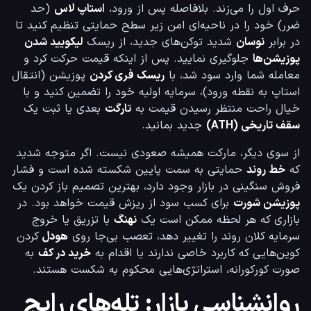
حرف اول را می‌زند. بلافاصله پس از ورود، 
استاپ لاس
 (حد 
ضرر) خود را در ناحیه‌ای امن زیر سطح حمایتی تنظیم کنید تا 
در برابر 
نوسان
 شدید توکن‌های جدید، از ریسک 
لیکویید شدن 
پوزیشن‌ها
 جلوگیری نمایید. پس از اینکه قیمت حرکت کرد و 
معامله شما وارد سود شد، با 
ریسک فری کردن
 پوزیشن (انتقال 
استاپ به نقطه ورود)، سرمایه اولیه خود را تضمین کنید و با 
خیال راحت منتظر رسیدن قیمت به 
تارگت
 بعدی یا ثبت یک 
سقف تاریخی (ATH)
 جدید بمانید.
از سوی دیگر، مارکت همیشه صعودی نیست. اگر متوجه شدید 
که 
خط روند
 حمایتی به سمت پایین شکسته شده است و فشار 
فروش سنگینی در بازار وجود دارد، بهترین تصمیم باز کردن یک 
پوزیشن شورت
 برای کسب سود از ریزش قیمت خواهد بود. در 
بازاری که هر لحظه ممکن است یک 
نهنگ
 با تزریق یا خروج 
سرمایه کلان روند را تغییر دهد، تعصب بی‌جا روی 
هودل
 کردن 
کوین‌هایی که کاربرد خاصی ندارند یا اقدام به 
خرید در کف
 به 
صورت کورکورانه، استراتژی‌هایی محکوم به شکست هستند.
روانشناسی بازار: تله‌های رایج