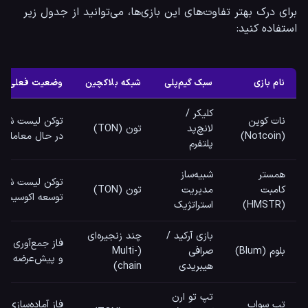
برای درک بهتر تفاوت‌های این بازی‌ها، می‌توانید از جدول زیر 
استفاده کنید:
نام بازی
سبک گیم‌پلی
شبکه بلاکچین
وضعیت فعلی پرو
کلیکر /
نات کوین
توکن لیست شده
لانچ‌پد
تون (TON)
(Notcoin)
در حال معامله
پلتفرم
همستر
شبیه‌ساز
توکن لیست شده
کامبت
مدیریت
تون (TON)
توسعه اکوسیستم
(HMSTR)
استراتژیک
بازی آرکید /
چند زنجیره‌ای
فاز جمع‌آوری امت
بلوم (Blum)
صرافی
(Multi-
و پیش‌عرضه
هیبریدی
chain)
تپ تو ارن
تپ سواپ
فاز آماده‌سازی بر