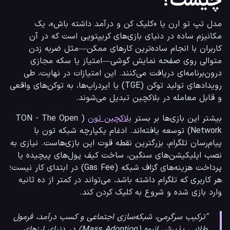
چیست؟
مدل تپ تو ارن یا «کلیک کن و درآمد داشته باش»، یک 
مکانیزم ساده در دنیای بازی‌های کریپتویی است که در آن 
کاربران با انجام ساده‌ترین کارهای ممکن—مثل ضربه زدن 
متوالی روی صفحه نمایش گوشی—امتیاز یا سکه مجازی 
درون‌برنامه‌ای دریافت می‌کنند. این امتیازات در نهایت، طی 
رویدادهای تولید توکن (TGE) یا ایردراپ‌ها، به توکن‌های واقعی 
و قابل معامله در بلاکچین تبدیل می‌شوند.
بیشتر این بازی‌ها بر بستر 
بلاکچین تون
 (TON - The Open 
Network) توسعه یافته‌اند. ادغام یکپارچه شبکه تون با 
پیام‌رسان تلگرام، بزرگترین نقطه قوت این بازی‌هاست. نیازی به 
نصب اپلیکیشن‌های سنگین، ساخت کیف پول‌های پیچیده یا 
پرداخت هزینه‌های گزاف شبکه (Gas Fee) در ابتدای کار نیست؛ 
هر کاربری که تلگرام داشته باشد، می‌تواند در کمتر از ده ثانیه 
وارد بازی شده و شروع به کلیک کردن کند.
"ترکیب سرگرمی، شبکه‌سازی اجتماعی و کسب درآمد، فرمول
طلایی پذیرش انبوه (Mass Adoption) در دنیای ارزهای