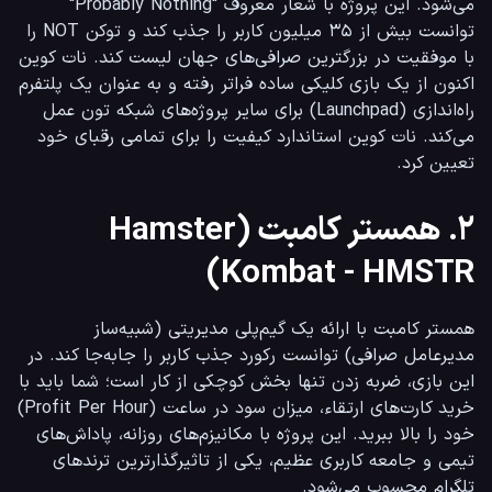
می‌شود. این پروژه با شعار معروف "Probably Nothing" 
توانست بیش از ۳۵ میلیون کاربر را جذب کند و توکن NOT را 
با موفقیت در بزرگترین صرافی‌های جهان لیست کند. نات کوین 
اکنون از یک بازی کلیکی ساده فراتر رفته و به عنوان یک پلتفرم 
راه‌اندازی (Launchpad) برای سایر پروژه‌های شبکه تون عمل 
می‌کند. نات کوین استاندارد کیفیت را برای تمامی رقبای خود 
تعیین کرد.
۲. همستر کامبت (Hamster
Kombat - HMSTR)
همستر کامبت با ارائه یک گیم‌پلی مدیریتی (شبیه‌ساز 
مدیرعامل صرافی) توانست رکورد جذب کاربر را جابه‌جا کند. در 
این بازی، ضربه زدن تنها بخش کوچکی از کار است؛ شما باید با 
خرید کارت‌های ارتقاء، میزان سود در ساعت (Profit Per Hour) 
خود را بالا ببرید. این پروژه با مکانیزم‌های روزانه، پاداش‌های 
تیمی و جامعه کاربری عظیم، یکی از تاثیرگذارترین ترندهای 
تلگرام محسوب می‌شود.