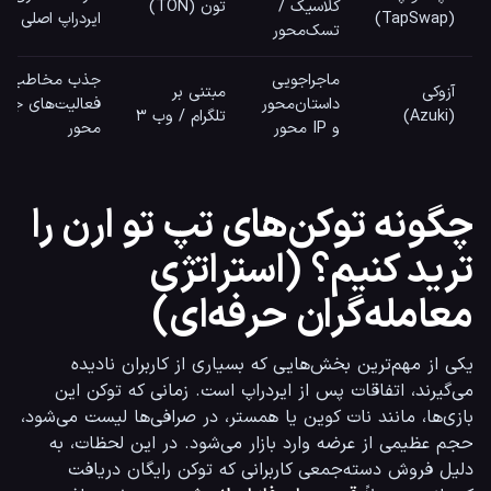
کلاسیک /
تون (TON)
(TapSwap)
ایردراپ اصلی
تسک‌محور
ماجراجویی
جذب مخاطب و
آزوکی
مبتنی بر
داستان‌محور
فعالیت‌های جام
(Azuki)
تلگرام / وب ۳
و IP محور
محور
چگونه توکن‌های تپ تو ارن را
ترید کنیم؟ (استراتژی
معامله‌گران حرفه‌ای)
یکی از مهم‌ترین بخش‌هایی که بسیاری از کاربران نادیده 
می‌گیرند، اتفاقات پس از ایردراپ است. زمانی که توکن این 
بازی‌ها، مانند نات کوین یا همستر، در صرافی‌ها لیست می‌شود، 
حجم عظیمی از عرضه وارد بازار می‌شود. در این لحظات، به 
دلیل فروش دسته‌جمعی کاربرانی که توکن رایگان دریافت 