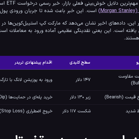
E اسپات سولانا توسط غول بانکداری آمریکا، 
Mor)
 است. این خبر باعث شده تا جریان ورودی پول 
یافته است. این یعنی نقدینگی عظیمی آماده ورود به معاملات است 
ستند.
و
سطح کلیدی
اقدام پیشنهادی تریدر
 مقاومت
۱۴۷ دلار
ورود به پوزیشن لانگ با تارگت ۷
یمت (Bearish)
زیر ۱۳۰ دلار
خرید پله‌ای در حمایت‌ها (Buying the Dip)
 شدید
شکست ۱۱۷ دلار
خروج اضطراری (Stop Loss)