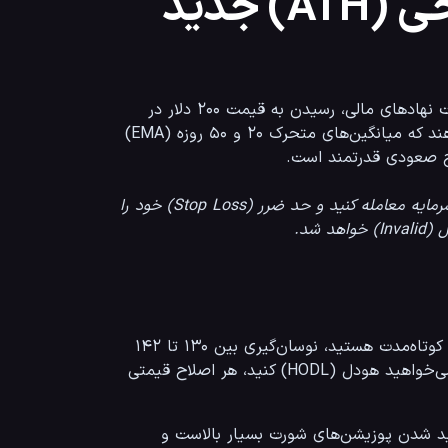
آیا زمان رسیدن به سقف تاریخی (ATH) جدید
بسیاری از تحلیلگران معتقدند که با توجه به الگوی تکنیکال کنونی و حمایت نهادهای مالی، رسیدن به قیمت ۲۰۰ دلار در 
 نشان می‌دهند که میانگین‌های متحرک ۲۰ و ۵۰ روزه (EMA) 
نکته مهم: در بازار کریپتو هیچ قطعیتی وجود ندارد. همیشه با مدیریت سرمایه معامله کنید و حد ضرر (Stop Loss) خود را
در حال حاضر، سولانا در یک منطقه تصمیم‌گیری حیاتی قرار دارد. اگر تریدر کوتاه‌مدت هستید، نوسان‌گیری بین ۱۳۰ تا ۱۴۲ 
دلار می‌تواند سودآور باشد (ترید در رنج). اما اگر دیدگاه بلندمدت دارید و می‌خواهید هودل (HODL) کنید، هر اصلاح قیمتی 
به یاد داشته باشید که در صورت شکست مقاومت ۱۴۷ دلار، احتمال لیکویید شدن پوزیشن‌های شورت بسیار بالاست و 