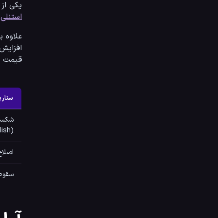
یکی از مهم‌ترین دلایل خوش‌بینی فعلی بازار، خبر رسمی درخواست TF
استنلی (gan Stanley
افزایش 
قیمت ه
سناری
شکست
(Bullish)
اصلاح ق
سقوط