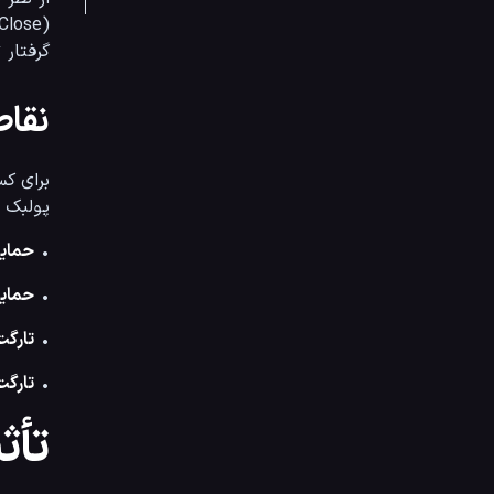
(Close)، می‌توان انتظار یک 
گرفتار تله‌های گاوی (ll Trap
نقاط
برای کس
پولبک به
• 
حمای
• 
حمایت
• 
تارگت
• 
تارگت م
تأثیر اخبا