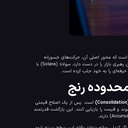
بازار ارزهای دیجیتال در روزهای ابتدایی سال ۲۰۲۶ شاهد تحولات بنیادینی است که محور اصلی آن، حرکت‌های جسورانه 
نهادهای مالی بزرگ به سمت آلت‌کوین‌هاست. در حالی که بیت‌کوین همچنان رهبری بازار را در دست دارد، سولانا (Solana) با 
 محدوده رنج
)
 است. پس از یک اصلاح قیمتی 
که سولانا را تا کف ۱۱۷ دلار پایین کشید، خریداران توانستند با قدرت وارد شوند و قیمت را بازیابی کنند. این بازگشت قدرتمند 
از نظر تکنیکال، سطح ۱۴۲ دلار به یک مقاومت سرسخت تبدیل شده است. اگر کندل روزانه بتواند بالای این سطح بسته شود 