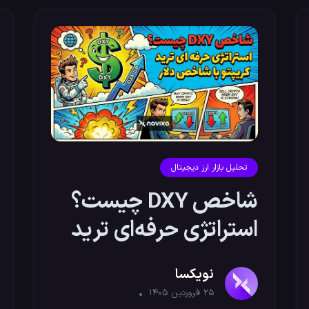
تحلیل بازار ارز دیجیتال
شاخص DXY چیست؟
استراتژی حرفه‌ای ترید
کریپتو با شاخص دلار
نویکسا
۲۵ فروردین ۱۴۰۵