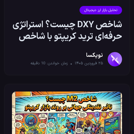
تحلیل بازار ارز دیجیتال
شاخص DXY چیست؟ استراتژی
حرفه‌ای ترید کریپتو با شاخص
دلار
نویکسا
۲۵ فروردین ۱۴۰۵
زمان خواندن:
10
دقیقه