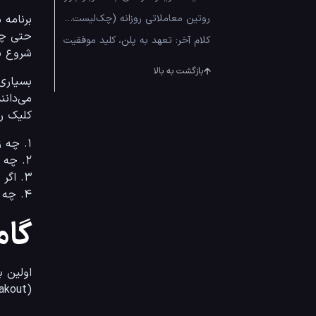
روتین معاملاتی روزانه (چک‌لیست نمونه)
کلام آخر: تعهد به پلن، کلید موفقیت
شروع به
بازگشت به بالا
می‌دانند که سود اصلی در 
کلیک روی دکمه uy
۱. چه زمانی وارد معامله می‌شوم؟ (استراتژی ورود)
۲. چه زمانی با سود خارج می‌شوم؟ (تارگت)
۳. اگر تحلیلم اشتباه بود، کجا خارج می‌شوم؟ (حد ضرر)
۴. چه حجمی از سرمایه را درگیر می‌کنم؟ (مدیریت ریسک)
گام
(Breakout) می‌ماند یا ترجیح می‌دهید در «پولبک» (Pullback) وارد شوید؟