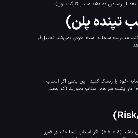
ب تپنده پلن)
 حساب شما جلوگیری می‌کند، مدیریت سرمایه است. فرقی نمی‌کند تحلیل‌گر 
هرگز، تکرار می‌کنم، هرگز نباید در یک معامله بیش از ۱ تا ۲ درصد از کل سرمایه خود را ریسک کنید. این یعنی اگر استاپ 
لاس شما خورد، فقط ۱ درصد از کل پولتان کم شود. با این روش، حتی اگر ۱۰ بار پشت سر هم استاپ بخورید (که بعید 
فقط وارد پوزیشن‌هایی شوید که پتانسیل سودشان حداقل ۲ برابر ریسکشان باشد (R:R > 2). اگر استاپ شما ۱۰ دلار ضرر 