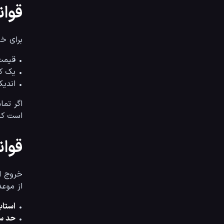
قوانین 
برای خودتان چک‌لیست
• قیمت
• یک کندل تایی
• اندیکاتور RSI واگرای
است که معامله‌گر حرفه
قوانین
از موع
• 
استاپ لاس
• 
حد سود (