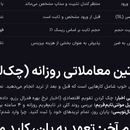
ورود
منتظر کندل تثبیت و ستاپ مشخص می‌ماند
با
 (SL)
قبل از ورود مشخص و ثابت است
ندا
یت حجم
حجم ثابت بر اساس ریسک ۱٪
فو
 به ضرر
پذیرش به عنوان بخشی از هزینه بیزینس
تل
ین معاملاتی روزانه (چک‌
 شامل کارهایی است که قبل و بعد از ترید انجام می‌دهید. نمونه‌ای از روتین یک تریدر موفق:
 اخبار:
 چک کردن تقویم اقتصادی (اخبار نرخ بهره فدرال رزرو، داده‌های تورمی) که باعث نوسان شدید می‌شود.
ولتی‌تایم‌فریم:
 بررسی روند کلی در تایم‌فریم روزانه و ۴ ساعته برای پیدا کردن سطوح حمایت و مقاومت ماژور.
ویسی:
 پایان روز، تمام تریدهای خود را ثبت کنید. چرا وارد ش
م آخر: تعهد به پلن، کلید 