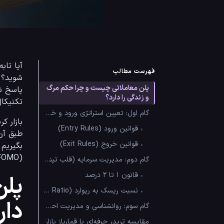
فهرست مطالب
پلن معاملاتی چیست و چرا حکم مرگ
و زندگی را دارد؟
تکنیکال، بلکه
گام اول: تعیین استراتژی ورود و خروج (Setup)
•
قوانین ورود (Entry Rules)
•
قوانین خروج (Exit Rules)
(FOMO) در امان نگه دارد.
گام دوم: مدیریت سرمایه (قلب تپنده پلن)
•
قانون ۱ تا ۲ درصد
پلن
•
نسبت ریسک به ریوارد (Risk/Reward Ratio)
دار
گام سوم: روانشناسی و مدیریت احساسات
مقایسه تریدر حرفه‌ای با قمارباز بازار