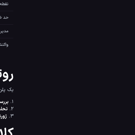
نقطه 
حد ضرر
مدیر
واکنش
روت
یک پلن خوب
۱. 
بررسی
۲. 
تحلیل م
۳. 
ژورنال‌ن
کلا