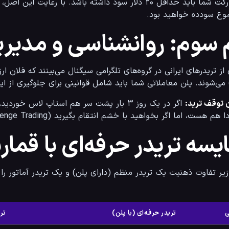
وع سودده خواهید بود.
 سوم: روانشناسی و مدی
ی ایرانی در گروه‌های تلگرامی سیگنال می‌بینند که فلان ارز در حال 
رای جلوگیری از این رفتار باشد.
 توقف ترید:
م هست، اما اگر بخواهید با خشم انتقام بگیرید (Revenge Trading)، کل سرمایه‌تان تا فردا نیست.
یسه تریدر حرفه‌ای با قماربا
ر تفاوت ذهنیت یک تریدر منظم (دارای پلن) و یک تریدر آماتور را نشا
ی
تریدر حرفه‌ای (با پلن)
تری