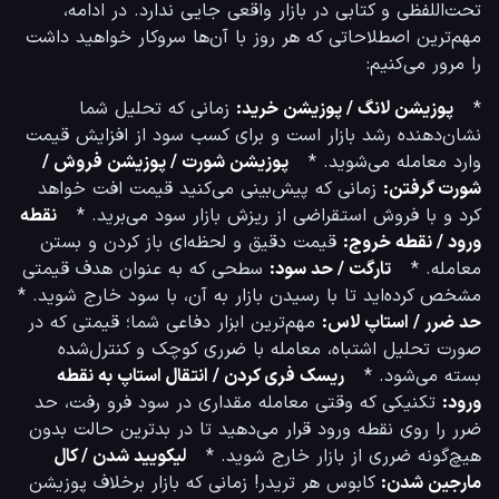
تحت‌اللفظی و کتابی در بازار واقعی جایی ندارد. در ادامه، 
مهم‌ترین اصطلاحاتی که هر روز با آن‌ها سروکار خواهید داشت 
را مرور می‌کنیم:
*   
پوزیشن لانگ / پوزیشن خرید:
 زمانی که تحلیل شما 
نشان‌دهنده رشد بازار است و برای کسب سود از افزایش قیمت 
وارد معامله می‌شوید. *   
پوزیشن شورت / پوزیشن فروش / 
شورت گرفتن:
 زمانی که پیش‌بینی می‌کنید قیمت افت خواهد 
کرد و با فروش استقراضی از ریزش بازار سود می‌برید. *   
نقطه 
ورود / نقطه خروج:
 قیمت دقیق و لحظه‌ای باز کردن و بستن 
معامله. *   
تارگت / حد سود:
 سطحی که به عنوان هدف قیمتی 
مشخص کرده‌اید تا با رسیدن بازار به آن، با سود خارج شوید. *   
حد ضرر / استاپ لاس:
 مهم‌ترین ابزار دفاعی شما؛ قیمتی که در 
صورت تحلیل اشتباه، معامله با ضرری کوچک و کنترل‌شده 
بسته می‌شود. *   
ریسک فری کردن / انتقال استاپ به نقطه 
ورود:
 تکنیکی که وقتی معامله مقداری در سود فرو رفت، حد 
ضرر را روی نقطه ورود قرار می‌دهید تا در بدترین حالت بدون 
هیچ‌گونه ضرری از بازار خارج شوید. *   
لیکویید شدن / کال 
مارجین شدن:
 کابوس هر تریدر! زمانی که بازار برخلاف پوزیشن 