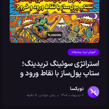
آموزش ترید پیشرفته
استراتژی سوئینگ تریدینگ؛
ستاپ پول‌ساز با نقاط ورود و
خروج
نویکسا
۸ اردیبهشت ۱۴۰۵
زمان خواندن:
8
دقیقه