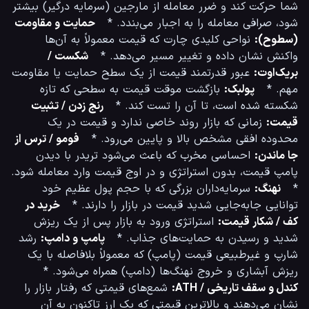
شما حرکت کند و ضرر معامله از مارجین (سرمایه درگیر) بیشتر 
شود، صرافی معامله را به اجبار می‌بندد. *   
حمایت و مقاومت 
(سطوح):
 نواحی کلیدی چارت که قیمت معمولاً به آن‌ها 
واکنش نشان داده و تغییر مسیر می‌دهد. *   
شکست / 
بریک‌اوت:
 عبور قدرتمند قیمت از یک سطح حمایت یا مقاومت 
مهم. *   
پولبک:
 بازگشت موقت قیمت به سطحی که تازه 
شکسته شده است، تا آن را تست کند. *   
رنج زدن / تثبیت 
قیمت:
 زمانی که بازار روند خاصی ندارد و قیمت در یک 
محدوده افقی مشخص بالا و پایین می‌رود. *   
فومو / ترس از 
جا ماندن:
 احساسی مخرب که باعث می‌شود تریدر با دیدن 
پامپ قیمت، بدون استراتژی و در اوج قیمت وارد معامله شود. 
*   
نهنگ:
 سرمایه‌داران بزرگی که با حجم پول عظیم خود 
توانایی جابه‌جایی شدید قیمت در بازار را دارند. *   
خرید در 
کف / شکار قیمت:
 استراتژی ورود به بازار پس از یک ریزش 
شدید و رسیدن به حمایت‌های جذاب. *   
پامپ و دامپ:
 رشد 
شارپ و غیرطبیعی قیمت (پامپ) که معمولاً بلافاصله با یک 
ریزش آبشاری و خروج نهنگ‌ها (دامپ) همراه می‌شود. *   
کندل و سقف تاریخی / ATH:
 شمع‌های قیمتی که رفتار بازار را 
نشان می‌دهند و بالاترین قیمتی که یک ارز تاکنون به آن 