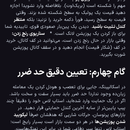
مهم را شکسته است (بریک‌اوت). بلافاصله وارد نشوید! اجازه 
دهید قیمت یک پولبک به سطح شکسته شده بزند. وقتی 
قیمت به سطح رسید، فوراً دکمه خرید را نزنید؛ بلکه 
منتظر 
کندل تثبیت باشید
. دیدن یک پین‌بار صعودی قوی، تاییدیه شما 
برای باز کردن یک پوزیشن لانگ است. *   
سناریوی رنج زدن:
وقتی بازار در حال رنج زدن است، می‌توانید در کف کانال، خرید 
در کف (شکار قیمت) انجام دهید و در سقف کانال پوزیشن 
شورت بگیرید.
گام چهارم: تعیین دقیق حد ضرر
در اسکالپینگ، جایی برای تعصب و هودل کردن یک معامله 
زیان‌ده وجود ندارد! حد ضرر باید بسیار سفت و سخت باشد. 
اگر در یک حمایت وارد شده‌اید، استاپ لاس خود را دقیقاً چند 
پیپ پایین‌تر از سایه آخرین کندل حمایتی قرار دهید. در 
بازارهای پرنوسان، حرکات شارپی که هدفشان صرفاً 
لیکویید 
شدن پوزیشن‌ها
 در هر دو سمت بازار است بسیار رایج است؛ 
استاپ لاس تنها سپر دفاعی شما در برابر این نهنگ‌هاست.