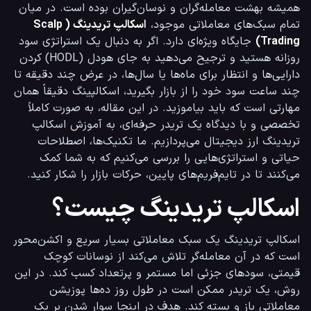
همیشه بهشت معامله‌گران و نوسان‌گیران بوده است. در میان 
تمام سبک‌های معاملاتی موجود، 
اسکالپ تریدینگ (Scalp 
Trading)
 جایگاه ویژه‌ای دارد. اگر به دنبال یک استراتژی سود 
روزانه هستید و ترجیح می‌دهید به جای هودل (HODL) کردن 
دارایی‌ها و انتظار برای ماه‌ها یا سال‌ها، در عرض چند دقیقه تا 
چند ساعت سود خود را از بازار بگیرید، اسکالپینگ دقیقاً همان 
مهارتی است که باید بیاموزید. در این مقاله، به صورت کاملاً 
تخصصی و با دیدگاه یک تریدر حرفه‌ای، به آموزش اسکالپ 
تریدینگ ارز دیجیتال می‌پردازیم. ما تکنیک‌ها، اصطلاحات 
حیاتی و استراتژی‌هایی را بررسی می‌کنیم که به شما کمک 
می‌کنند تا در تایم‌فریم‌های پایین، حرکات بازار را شکار کنید.
اسکالپ تریدینگ چیست؟
اسکالپ تریدینگ یک سبک معاملاتی بسیار سریع و اکشن‌محور 
است که در آن معامله‌گر تلاش می‌کند از نوسانات کوچک 
قیمتی، سودهای جزئی اما مستمر و پرتعداد کسب کند. در این 
روش، یک تریدر ممکن است در طول روز ده‌ها پوزیشن 
معاملاتی باز و بسته کند. هدف در اینجا سوار شدن بر یک 