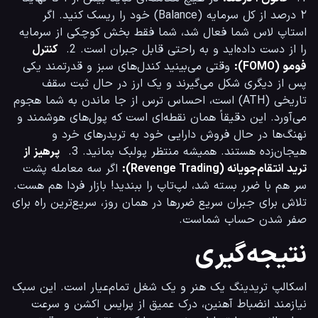
۲ درصد از کل سرمایه (Balance) خود را ریسک کنید. اگر 
استاپ لاس شما فعال شد، شما فقط بخش کوچکی از سرمایه 
را از دست داده‌اید و به راحتی قابل جبران است. 2.  
کنترل 
فومو (FOMO):
 وقتی می‌بینید کندل‌های سبز و قدرتمند یکی 
پس از دیگری شکل می‌گیرند و یک ارز در حال ثبت سقف 
تاریخی (ATH) است، احساس ترس از جا ماندن به شما هجوم 
می‌آورد. این دقیقاً همان نقطه‌ای است که پول‌های هوشمند و 
نهنگ‌ها در حال فروش دارایی خود به تریدرهای خرد و 
هیجان‌زده هستند. همیشه منتظر پولبک بمانید. 3.  
پرهیز از 
ترید انتقام‌جویانه (Revenge Trading):
 اگر سه معامله پشت 
سر هم با ضرر بسته شد، لپ‌تاپ را ببندید! بازار فردا هم هست. 
تلاش برای جبران سریع ضررها در همان روز، سریع‌ترین راه برای 
صفر شدن حساب شماست.
نتیجه‌گیری
اسکالپ تریدینگ یک هنر و یک شغل تمام‌عیار است. این سبک 
نیازمند انضباط آهنین، درک عمیق از پرایس اکشن و سرعت 