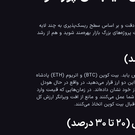
برای ساخت بهترین سبد سرمایه گذاری ارز دیجیتال، باید سرمایه خود را با دقت و بر اساس سطح ریسک‌پذیری به چند لایه 
مجزا تقسیم کنید. این لایه‌بندی به شما کمک می‌کند تا هم از ثبات و امنیت پروژه‌های بزرگ بازار بهره‌مند شوید و هم از رشد 
این بخش کلیدی باید به پروژه‌های اصیل، اثبات‌شده و رهبران بازار اختصاص یابد. بیت کوین (BTC) و اتریوم (ETH) پادشاه 
و ملکه بی‌رقیب این لایه هستند. وقتی که حجم اصلی سرمایه خود را روی این دو ارز قرار می‌دهید، در واقع در حال هودل 
کردن دارایی‌هایی هستید که در طول تاریخ کریپتو کمترین ریسک ممکن را از خود نشان داده‌اند. در زمان‌هایی که قیمت وارد 
فاز اصلاح شده و بازار غرق در خون است، این دارایی‌ها به عنوان لنگر سبد شما عمل می‌کنند و مانع از افت ویرانگر ارزش کل 
صد)