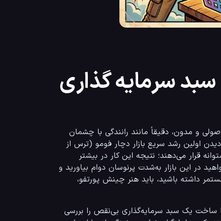
سبد سرمایه گذاری
 اصولی و مدون، دقیقاً مانند رانندگی با چشمان 
بسته در یک اتوبان شلوغ و پرخطر است. بسیاری از معامله‌گران تازه‌کار، با دیدن اولین رشد سریع بازار دچار فومو (ترس از 
جا ماندن) می‌شوند و تمام سرمایه خود را روی یک ارز پرریسک و بدون پشتوانه قرار می‌دهند؛ نتیجه این کار در بیشتر 
مواقع چیزی جز لیکویید شدن و از دست رفتن کل دارایی نیست. اگر می‌خواهید در این بازار به‌شدت پرنوسان دوام بیاورید و 
مانند یک معامله‌گر حرفه‌ای در تهران یا هر هاب مالی دیگری در دنیا سود مستمر داشته باشید، باید هنر چینش پورتفو، 
در این مقاله جامع، ما قصد داریم از پایه تا پیشرفته‌ترین مفاهیم مرتبط با ساخت یک سبد سرمایه‌گذاری بی‌نقص را بررسی 