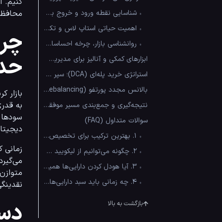
•
شناسایی نقطه ورود و خروج بهینه (Entry & Exit)
محافظت از سرم
•
اهمیت حیاتی استاپ لاس و تکنیک ریسک فری کردن
چرا
•
روانشناسی بازار، چرخه احساسات و غلبه بر فومو
حد
ابزارهای کمکی و آنالیز برای مدیریت بهینه پورتفو
استراتژی خرید پله‌ای (DCA)؛ سپر دفاعی در برابر نوسان
بالانس مجدد پورتفو (Rebalancing) در سایکل‌های بازار
نتیجه‌گیری و جمع‌بندی مسیر موفقیت
سوالات متداول (FAQ)
دیجیتا
•
۱. بهترین ترکیب برای تخصیص دارایی در سبد سرمایه گذاری ارز دیجیتال چیست؟
•
۲. چگونه می‌توانیم از لیکویید شدن در بازارهای به‌شدت پرنوسان جلوگیری کنیم؟
•
۳. آیا هودل کردن دارایی‌ها همیشه استراتژی بهتری نسبت به ترید روزانه (Day Trading) است؟
•
۴. چه زمانی باید سبد دارایی‌های خود را بالانس مجدد (Rebalance) کنیم؟
نقدینگی و خرید در 
دست
بازگشت به بالا