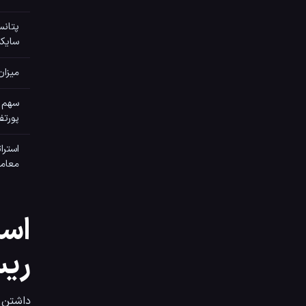
پتانس
سایک
میزان
سهم 
پورتف
استرا
معامل
است
ریس