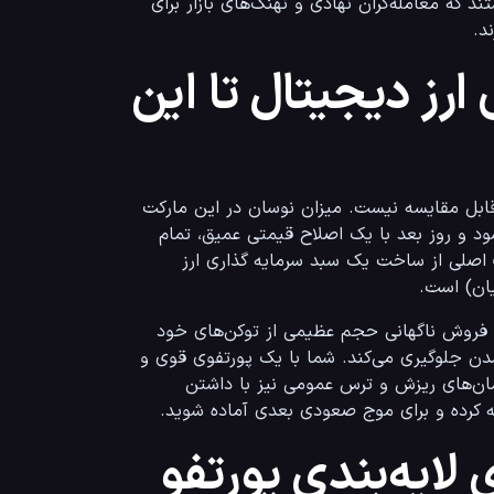
کنیم. استراتژی‌هایی که در اینجا مطرح می‌شوند، دقیقاً همان متدهایی هستند که معامله‌گران نهادی و نهنگ‌های بازار برای 
ارز دیجیتال تا این
بازار کریپتوکارنسی با هیچ بازار مالی سنتی دیگری (مانند بورس یا فارکس) قابل مقایسه نیست. میزان نوسان در این مارکت 
به قدری بالاست که یک ارز می‌تواند در یک روز معاملاتی ۵۰ درصد پامپ شود و روز بعد با یک اصلاح قیمتی عمیق، تمام 
سودها را پس بگیرد و سهام‌داران خرد را در ضررهای سنگین غرق کند. هدف اصلی از ساخت یک سبد سرمایه گذاری ارز 
ان) است.
زمانی که قیمت‌ها در حال رنج زدن هستند یا وقتی که یک نهنگ تصمیم به فروش ناگهانی حجم عظیمی از توکن‌های خود 
می‌گیرد، این تنوع‌بخشی ساختاریافته در سبد شماست که از کال مارجین شدن جلوگیری می‌کند. شما با یک پورتفوی قوی و 
متوازن، نه‌تنها در بازارهای صعودی (Bull Market) سود می‌کنید، بلکه در زمان‌های ریزش و ترس عمومی نیز با داشتن 
 لایه‌بندی پورتفو