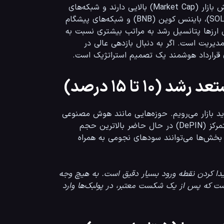
این لایه از سبد سرمایه گذاری ارز دیجیتال شما شامل ارزهایی است که ارزش بازار (Market Cap) بالایی دارند و شبکه‌های 
بلاکچینی قدرتمند و کاربردی را نمایندگی می‌کنند. پروژه‌هایی مانند سولانا (SOL)، بایننس کوین (BNB) و شبکه‌های پیشگام 
لایه دوم (مانند آربیتروم یا اپتیمیزم) در این دسته طلایی قرار می‌گیرند. این ارزها پتانسیل رشد به مراتب بیشتری نسبت به 
بیت کوین در یک چرخه صعودی دارند، اما ریسک آن‌ها نیز معقول و قابل مدیریت است. اگر به دنبال بازدهی عالی در 
۱ تا ۱۵ درصد)
در این بخش جذاب اما پرریسک، ما به دنبال ترندهای روز و نریتیوهای جدید بازار می‌رویم. حوزه‌هایی مانند هوش مصنوعی 
(AI)، دارایی‌های دنیای واقعی (RWA)، و شبکه‌های زیرساخت فیزیکی غیرمتمرکز (DePIN) در حال حاضر بالاترین حجم 
سرمایه‌گذاری جسورانه را به خود اختصاص داده‌اند. توکن‌های مرتبط با این بخش‌ها می‌توانند سودهای نجومی به همراه 
د پیدا کردن نقطه ورود بسیار دقیق است. به هیچ وجه
ندانه این است که پس از یک شکست معتبر، در پولبک‌ها وارد