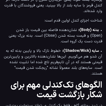
کندل قرمز با سایه بلند از بالا ببینید، یعنی فروشندگان با قدرت 
وارد شده‌اند.
شناخت اجزای کندل اولین قدم است:
• 
بدنه (Body):
 نشان‌دهنده فاصله بین قیمت باز شدن 
(Open) و قیمت بسته شدن (Close) است. بدنه بزرگ یعنی 
قدرت دست یک گروه است.
• 
سایه (Shadow/Wick):
 خطوط نازک بالا و پایین بدنه که به 
آن شدو هم می‌گوییم. این‌ها نشان‌دهنده بالاترین و پایین‌ترین 
قیمتی هستند که در آن تایم‌فریم تاچ شده اما تثبیت نشده 
است. سایه‌های بلند معمولاً نشانه "ریجکت شدن قیمت" 
هستند.
الگوهای تک‌کندلی مهم برای
شکار بازگشت قیمت
در ترید روزانه، گاهی فقط یک کندل می‌تواند سرنوشت پوزیشن 