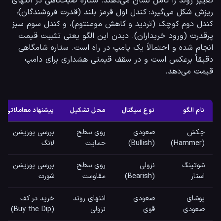
تغییر روند را کامل نشان می‌دهند. ستاره صبحگاهی در انتهای 
ریزش شکل می‌گیرد: کندل اول قرمز بلند (قدرت فروشندگان)، 
کندل دوم کوچک (تردید و کاهش مومنتوم)، و کندل سوم سبز 
پرقدرت (ورود خریداران). دیدن این الگو یعنی تثبیت قیمت 
انجام شده و احتمالاً یک پامپ در راه است. ستاره شامگاهی 
دقیقاً برعکس است و در سقف قیمتی هشداری برای دامپ 
قیمت می‌دهد.
نام الگو
نوع سیگنال
محل تشکیل
پیشنهاد معاملاتی
چکش
صعودی
روی سطح
بررسی پوزیشن
(Hammer)
(Bullish)
حمایت
لانگ
شوتینگ
نزولی
روی سطح
بررسی پوزیشن
استار
(Bearish)
مقاومت
شورت
پوشای
صعودی
انتهای روند
خرید در کف
صعودی
قوی
نزولی
(Buy the Dip)