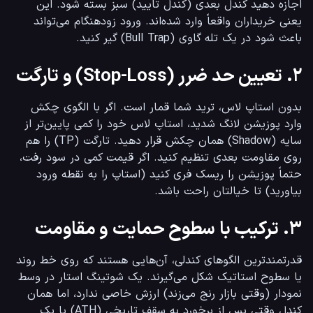
اجازه دهید کندل بعدی (کندل تایید) سبز بسته شود. این 
یعنی خریداران واقعاً وارد شده‌اند. ورود زودهنگام می‌تواند 
باعث شود در یک تله گاوی (Bull Trap) گیر کنید.
۲. تعیین حد ضرر (Stop-Loss) و تارگت
بدون استاپ لاس، ترید شما قمار است. اگر با الگوی چکش 
وارد پوزیشن لانگ شدید، استاپ لاس خود را کمی پایین‌تر از 
سایه (Shadow) همان چکش قرار دهید. تارگت (TP) را هم 
روی مقاومت بعدی تنظیم کنید. اگر قیمت کمی در سود رفت، 
حتماً پوزیشن را ریسک فری کنید (استاپ را به نقطه ورود 
بیاورید) تا خیالتان راحت باشد.
۳. ترکیب با سطوح حمایت و مقاومت
قدرتمندترین الگوهای کندلی، آن‌هایی هستند که روی خط روند 
یا سطوح استاتیک شکل می‌گیرند. یک شوتینگ استار در وسط 
نمودار (وقتی بازار رنج می‌زند) ارزش خاصی ندارد، اما همان 
کندل وقتی پس از برخورد به سقف تاریخی (ATH) یا یک 