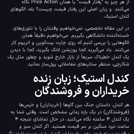
از هر چیز به "رفتار قیمت" یا همان Price Action نگاه 
می‌کنند. و زبان اصلی این رفتار قیمت چیست؟ بله، الگوهای 
کندل استیک.
در این مقاله تخصصی، نمی‌خواهیم وقتتان را با تئوری‌های 
خسته‌کننده دانشگاهی بگیریم. می‌خواهیم دقیقاً همان 
الگوهایی را بررسی کنیم که روی چارت بیت‌کوین و اتریوم کار 
می‌کنند. یاد می‌گیرید کجا پوزیشن لانگ بگیرید، کجا با دیدن 
یک کندل خطرناک سریعاً از بازار خارج شوید و چطور مثل یک 
شکارچی، منتظر ستاپ‌های معاملاتی پول‌ساز بمانید.
کندل استیک؛ زبان زنده
خریداران و فروشندگان
هر کندل، داستان جنگ بین گاوها (خریداران) و خرس‌ها 
(فروشندگان) در یک بازه زمانی مشخص است. وقتی شما به 
یک کندل ۴ ساعته نگاه می‌کنید، در حال تماشای نتیجه ۴ 
ساعت نبرد سنگین بر سر قیمت هستید. اگر کندل سبز و 
پرقدرت بسته شود، یعنی خریداران کنترل را در دست دارند؛ اگر 